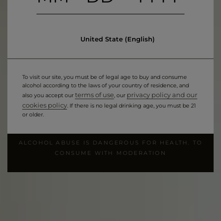
United State (English)
To visit our site, you must be of legal age to buy and consume
alcohol according to the laws of your country of residence, and
terms of use
privacy policy and our
also you accept our
, our
cookies policy
. If there is no legal drinking age, you must be 21
or older.
ALCOHOL ABUSE IS DANGEROUS FOR HEALTH. TO
CONSUME WITH MODERATION