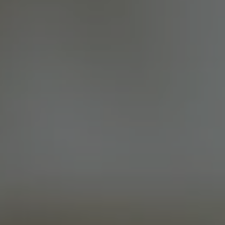
DÉGORGEMENT
DOSAGE
2022
2.5 g/L
Note du Chef de Cave
Une explosion de fruits rouges évoquant la framboise écrasée
marque le nez et se développe vers des notes secondaires de
poivre de Timut et de foin séché. En bouche apparaissent
d'abord ces arômes végétaux, remarquables par l’harmonie
entre la tension d’un agrume et une salinité délicate. La finale,
longue et persistante, évoque de nouveau les notes de
framboise se terminant par une pointe florale de pétale de
rose.
Élaboration