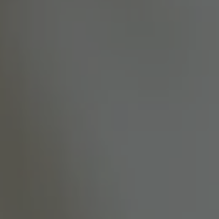
Ce qu'une année difficile et orageuse a pu sacrifier en
quantité, elle l'a livrée en qualité. Ce millésime 2013 de la
Vinothèque de Telmont est une offrande de la nature, des
nuances d'agrumes culminant avec une finesse
remarquable.
COMMENT LIRE UNE ÉTIQUETTE ?
Fiche Technique
STRUCTURE
ROBE