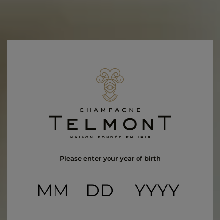
Provenance
Damery (66%) Ay (11%) Cumieres (8%)
Caumuzy (5%) Boursault (4%) Autres (6%)
Vendange / Cépage
Vendange 2013
26% Chardonnay
43% Meunier
31% Pinot Noir
Pressing
Vinification
Please enter your year of birth
45% Vinification en foudre chene
55% vinification classique en cuve
Sans malolactique
Assemblage