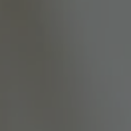
Chardonnay
26%
Or chaud
Meunier
43%
Pinot noir
31%
AU NEZ
ARÔMES
Framboise
Agrume
Poivre Timut
Framboise
Pétale de rose
TEMPÉRATURE DE
ACCORDS METS –
SERVICE
VINS
Bellota
10°C