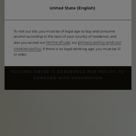
100% 2013
United State (English)
Tirage / Mise en bouteille
Juin 2014
To visit our site, you must be of legal age to buy and consume
alcohol according to the laws of your country of residence, and
Maturation / Vieillissement
terms of use
privacy policy and our
also you accept our
, our
cookies policy
Temps de cave : 8 ans, vieillissement en cave profonde
. If there is no legal drinking age, you must be 21
or older.
Dégorgement
2022
ALCOHOL ABUSE IS DANGEROUS FOR HEALTH. TO
CONSUME WITH MODERATION